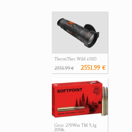
ThermThec Wild 650D
2551.99 €
2551.99 €
Geco .270Win TM 9,1g
20Stk.