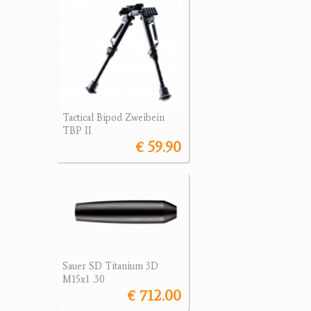
Tactical Bipod Zweibein
TBP II
€ 59.90
Sauer SD Titanium 3D
M15x1 .30
€ 712.00