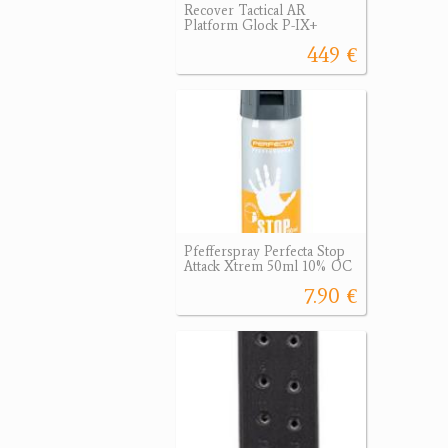
Recover Tactical AR
Platform Glock P-IX+
449 €
Pfefferspray Perfecta Stop
Attack Xtrem 50ml 10% OC
7.90 €