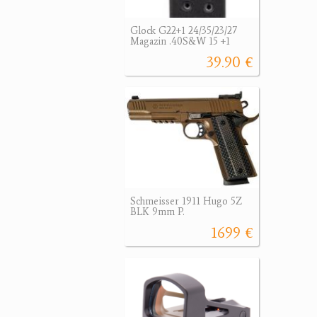
Glock G22+1 24/35/23/27
Magazin .40S&W 15 +1
39.90 €
Schmeisser 1911 Hugo 5Z
BLK 9mm P.
1699 €