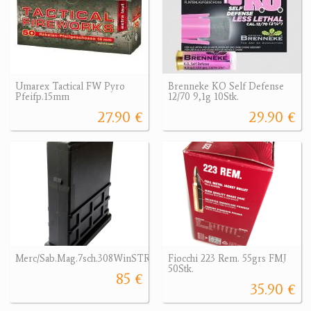
Umarex Tactical FW Pyro
Brenneke KO Self Defense
Pfeifp.15mm
12/70 9,1g 10Stk.
27.90 €
29.90 €
Merc/Sab.Mag.7sch.308WinSTR/UrbanSn.Saph
Fiocchi 223 Rem. 55grs FMJ
50Stk.
85 €
35.90 €