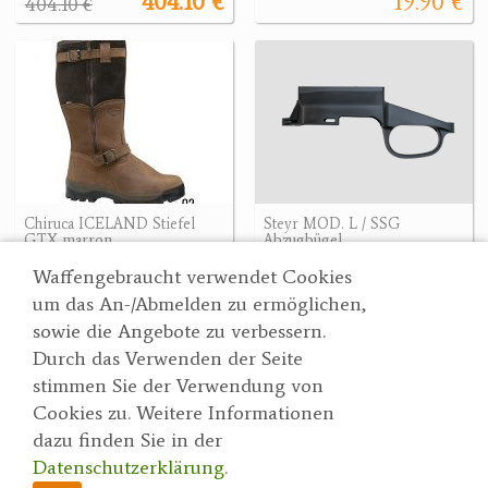
404.10 €
19.90 €
404.10 €
Chiruca ICELAND Stiefel
Steyr MOD. L / SSG
GTX marron
Abzugbügel
244.01 €
140 €
244.01 €
Waffengebraucht verwendet Cookies
um das An-/Abmelden zu ermöglichen,
sowie die Angebote zu verbessern.
Durch das Verwenden der Seite
Wertgarner 1820
Suche
stimmen Sie der Verwendung von
Jagd & SporthandelsgmbH
Partner
Cookies zu. Weitere Informationen
AGBs
Dr. Karl-Renner-Straße 48
dazu finden Sie in der
Datenschutzerklärung
4470 Enns
Datenschutzerklärung
.
herbert@wertgarner.com
Impressum