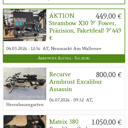
449,00 €
AKTION
Steambow X10 🏹 Power,
Präzision, Paketdeal! 🏹449
€
04.03.2026 - 12:36
AT, Neumarkt Am Wallersee
Ammoworx Austria - Salzburg
800,00 €
Recurve
Armbrust Excalibur
Assassin
06.07.2026 - 09:32
AT,
Herrnbaumgarten
1.050,00 €
Matrix 380