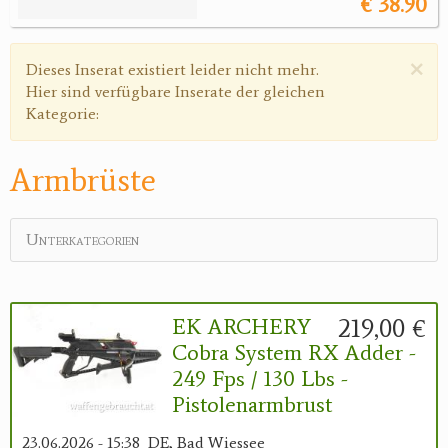
€ 38.90
×
Warnmeldung
Dieses Inserat existiert leider nicht mehr.
Hier sind verfügbare Inserate der gleichen
Kategorie:
Armbrüste
Unterkategorien
219,00 €
EK ARCHERY
Cobra System RX Adder -
249 Fps / 130 Lbs -
Pistolenarmbrust
23.06.2026 - 15:38
DE, Bad Wiessee