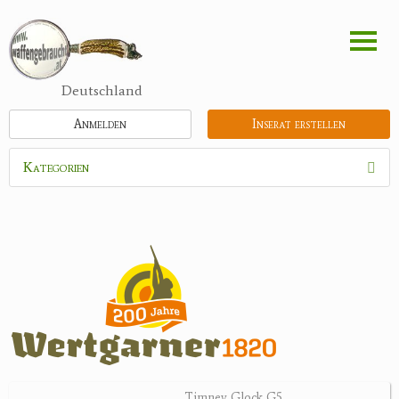
Direkt
zum
Inhalt
Deutschland
Anmelden
Inserat erstellen
Kategorien
Waffen
Munition
Optik
Bogensport
Recurvebögen
Compoundbögen
Timney Glock G5