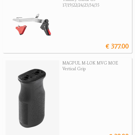
Armbrüste
17/19/22/24/23/34/35
Bogenzubehör
Zubehör
Jagdangebote
€ 377.00
Jagdreviere
Bücher, Videos
MAGPUL M-LOK MVG MOE
Vertical Grip
Antikes
Geschenke
Reviereinrichtungen