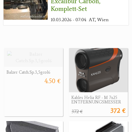
Excalibur Carbon,
Komplett-Set
10.03.2026 - 07:04
AT, Wien
Balzer Catch.Sp.3,5gcol6
4.50 €
Kahles Helia RF - M 7x25
ENTFERNUNGSMESSER
372 €
372 €