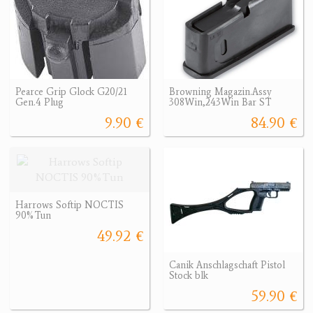
Pearce Grip Glock G20/21
Browning Magazin.Assy
Gen.4 Plug
308Win,243Win Bar ST
9.90 €
84.90 €
Harrows Softip NOCTIS
90%Tun
49.92 €
Canik Anschlagschaft Pistol
Stock blk
59.90 €