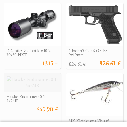
DDoptics Zieloptik V10 2-
Glock 45 Gen6 OR FS
20x50 NXT
9x19mm
1315 €
826.61 €
826.61 €
Hawke Endurance30 1-
4x24IR
649.90 €
MK Kleinkrams Weissf.