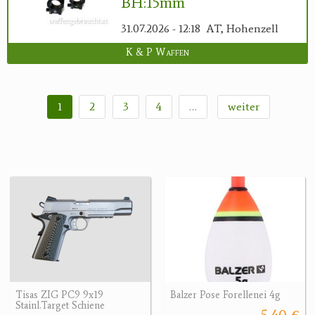
BH:15mm
31.07.2026 - 12:18
AT, Hohenzell
K & P Waffen
1
2
3
4
…
weiter
Tisas ZIG PC9 9x19
Balzer Pose Forellenei 4g
Stainl.Target Schiene