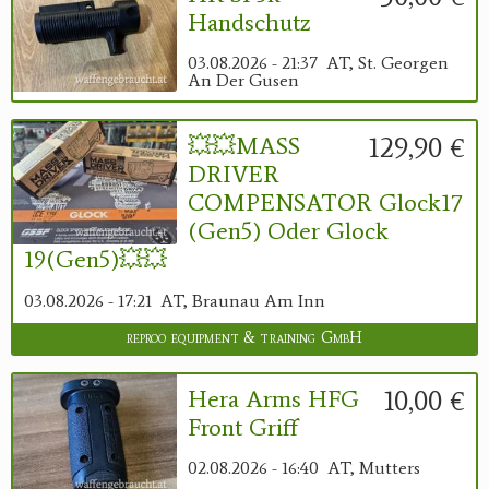
Handschutz
03.08.2026 - 21:37
AT, St. Georgen
An Der Gusen
129,90 €
💥💥MASS
DRIVER
COMPENSATOR Glock17
(Gen5) Oder Glock
19(Gen5)💥💥
03.08.2026 - 17:21
AT, Braunau Am Inn
reproo equipment & training GmbH
10,00 €
Hera Arms HFG
Front Griff
02.08.2026 - 16:40
AT, Mutters