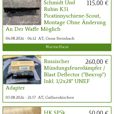
115,00 €
Schmidt Und
Rubin K31
Picatinnyschiene-Scout,
Montage Ohne Änderung
An Der Waffe Möglich
04.08.2026 - 06:12
AT, Gross Steinbach
Waffen-Hager
260,00 €
Russischer
Mündungsfeuerdämpfer /
Blast Deflector ("Вектор")
Inkl. 1/2x28" UNEF
Adapter
03.08.2026 - 21:37
AT, Gallneukirchen
50,00 €
HK SP5k