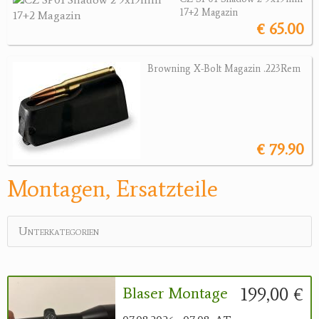
17+2 Magazin
Magazine
€ 65.00
Montagen, Ersatzteile
Lederartikel
Browning X-Bolt Magazin .223Rem
Messer
Sonstiges Zubehör
Jagdangebote
€ 79.90
Jagdreviere
Montagen, Ersatzteile
Bücher, Videos
Antikes
Unterkategorien
Geschenke
Reviereinrichtungen
199,00 €
Blaser Montage