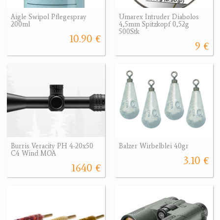
Aigle Swipol Pflegespray
Umarex Intruder Diabolos
200ml
4,5mm Spitzkopf 0,52g
500Stk
10.90 €
9 €
Burris Veracity PH 4-20x50
Balzer Wirbelblei 40gr
C4 Wind MOA
3.10 €
1640 €