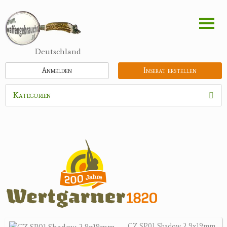
Direkt
zum
Inhalt
Deutschland
Anmelden
Inserat erstellen
Kategorien
Waffen
Munition
Optik
Bogensport
Zubehör
Holster, Futterale
CZ SP01 Shadow 2 9x19mm