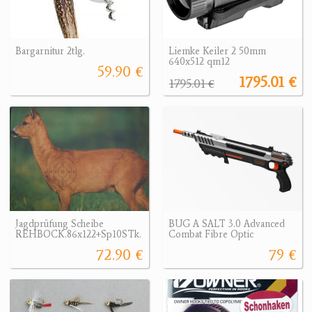
Bargarnitur 2tlg.
Liemke Keiler 2 50mm
640x512 qm12
59.90 €
1795.01 €
1795.01 €
Jagdprüfung Scheibe
BUG A SALT 3.0 Advanced
REHBOCK.86x122+Sp10STk.
Combat Fibre Optic
72.90 €
79 €