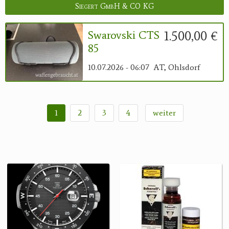
Siegert GmbH & CO KG
1.500,00 €
Swarovski CTS
85
10.07.2026 - 06:07
AT, Ohlsdorf
1
2
3
4
weiter