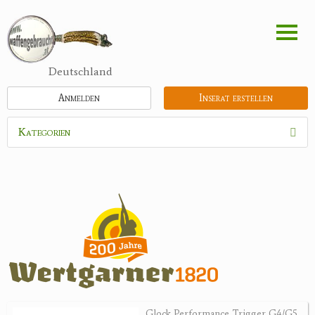
Direkt
zum
Inhalt
Deutschland
Anmelden
Inserat erstellen
Kategorien
Waffen
Munition
Optik
Feldstecher
Zielfernrohre
Spektive
Nachtsichtgeräte
Glock Performance Trigger G4/G5