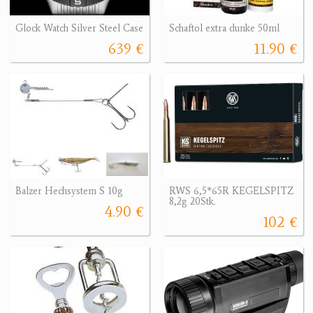
Glock Watch Silver Steel Case
Schaftol extra dunke 50ml
639 €
11.90 €
Balzer Hechsystem S 10g
RWS 6,5*65R KEGELSPITZ
8,2g 20Stk.
4.90 €
102 €