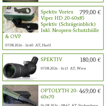
799,00 €
Spektiv Vortex
Viper HD 20-60x85
Spektiv (Schrägeinblick)
Inkl. Neopren-Schutzhülle
& OVP
07.08.2026 - 16:40
AT, Hartl
180,00 €
SPEKTIV
07.08.2026 - 16:13
AT, Wien
469,00 €
OPTOLYTH 20-
60x70
06.08.2026 - 08:47
AT, Stubenberg