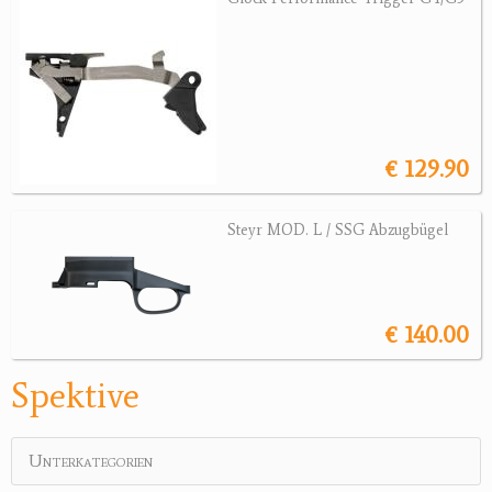
Wärmebildgeräte
Sonstiges
Bogensport
Zubehör
€ 129.90
Jagdangebote
Steyr MOD. L / SSG Abzugbügel
Jagdreviere
Bücher, Videos
€ 140.00
Antikes
Geschenke
Spektive
Reviereinrichtungen
Unterkategorien