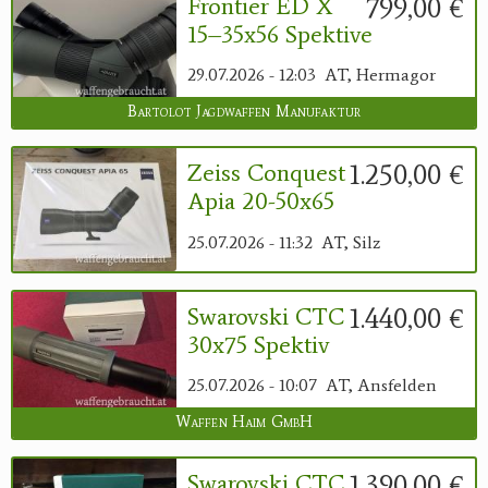
799,00 €
Frontier ED X
15–35x56 Spektive
29.07.2026 - 12:03
AT, Hermagor
Bartolot Jagdwaffen Manufaktur
1.250,00 €
Zeiss Conquest
Apia 20-50x65
25.07.2026 - 11:32
AT, Silz
1.440,00 €
Swarovski CTC
30x75 Spektiv
25.07.2026 - 10:07
AT, Ansfelden
Waffen Haim GmbH
1.390,00 €
Swarovski CTC