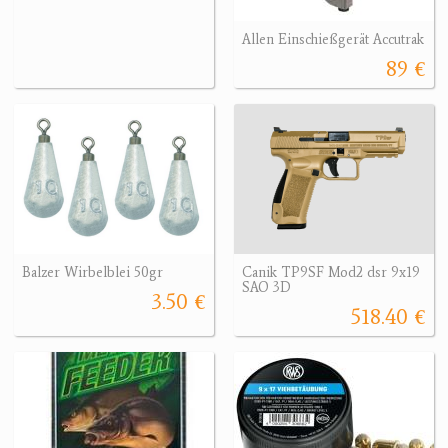
Allen Einschießgerät Accutrak
89 €
Balzer Wirbelblei 50gr
Canik TP9SF Mod2 dsr 9x19
SAO 3D
3.50 €
518.40 €