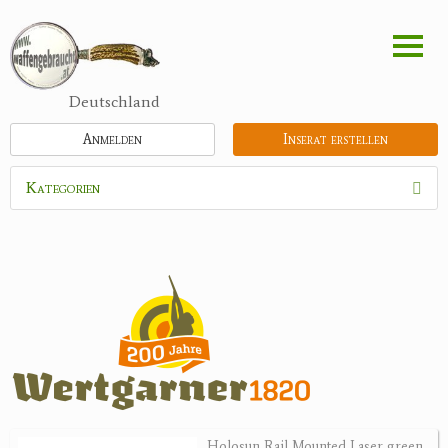
Direkt
zum
Inhalt
Deutschland
Anmelden
Inserat erstellen
Kategorien
Waffen
Flinten
Kipplaufgewehre
Kleinkalibergewehre
Repetiererbüchse
Luftdruckwaffen
Militaria
Pistolen
Holosun Rail Mounted Laser green