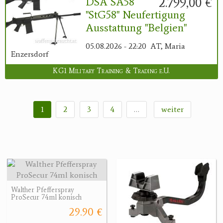
2.799,00 €
DSA SA58
"StG58" Neufertigung
Ausstattung "Belgien"
05.08.2026 - 22:20
AT, Maria
Enzersdorf
KG1 Military Training & Trading e.U.
1
2
3
4
…
weiter
Walther Pfefferspray
ProSecur 74ml konisch
29.90 €