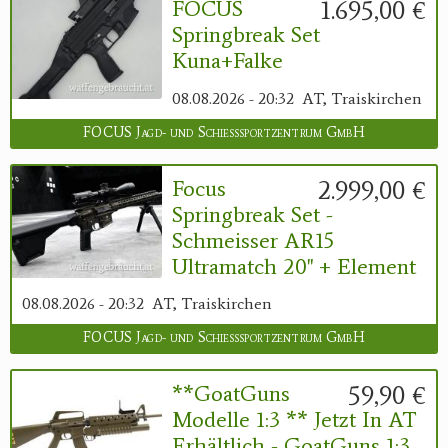
1.695,00 €
FOCUS
Springbreak Set
Kuna+Falke
08.08.2026 - 20:32
AT, Traiskirchen
FOCUS Jagd- und Schießsportzentrum GmbH
2.999,00 €
Focus
Springbreak Set -
Schmeisser AR15
Ultramatch 20" + Element
08.08.2026 - 20:32
AT, Traiskirchen
FOCUS Jagd- und Schießsportzentrum GmbH
59,90 €
**GoatGuns
Modelle 1:3 ** Jetzt In AT
Erhältlich - GoatGuns 1:3