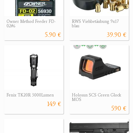
Owner Method Feeder FD-
RWS Viehbetäubung 9x17
02#6
blau
5.90 €
39.90 €
Fenix TK20R 3000Lumen
Holosun SCS Green Glock
MOS
149 €
590 €