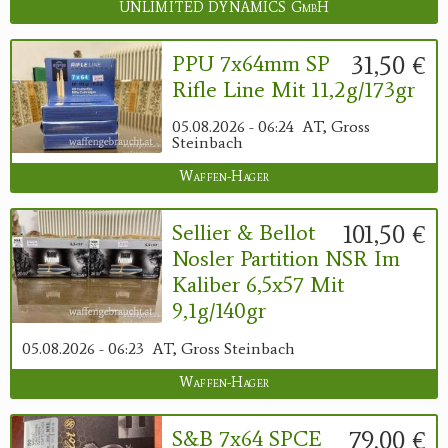
UNLIMITED DYNAMICS GmbH
31,50 €
PPU 7x64mm SP
Rifle Line Mit 11,2g/173gr
05.08.2026 - 06:24
AT, Gross
Steinbach
Waffen-Hager
101,50 €
Sellier & Bellot
Nosler Partition NSR Im
Kaliber 6,5x57 Mit
9,1g/140gr
05.08.2026 - 06:23
AT, Gross Steinbach
Waffen-Hager
79,00 €
S&B 7x64 SPCE