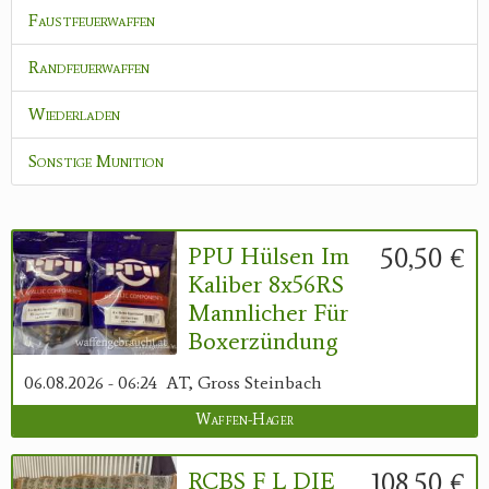
Faustfeuerwaffen
Randfeuerwaffen
Wiederladen
Sonstige Munition
50,50 €
PPU Hülsen Im
Kaliber 8x56RS
Mannlicher Für
Boxerzündung
06.08.2026 - 06:24
AT, Gross Steinbach
Waffen-Hager
108,50 €
RCBS F L DIE