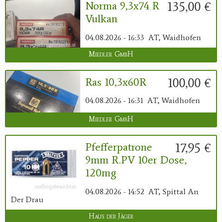
135,00 €
Norma 9,3x74 R
Vulkan
04.08.2026 - 16:33
AT, Waidhofen
Miedler GmbH
100,00 €
Ras 10,3x60R
04.08.2026 - 16:31
AT, Waidhofen
Miedler GmbH
17,95 €
Pfefferpatrone
9mm R.PV 10er Dose,
120mg
04.08.2026 - 14:52
AT, Spittal An
Der Drau
Haus der Jäger