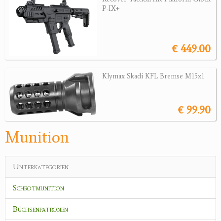
Sonstige Munition
P-IX+
Optik
Bogensport
€ 449.00
Zubehör
Klymax Skadi KFL Bremse M15x1
Jagdangebote
€ 99.90
Jagdreviere
Bücher, Videos
Munition
Antikes
Unterkategorien
Geschenke
Schrotmunition
Reviereinrichtungen
Büchsenpatronen