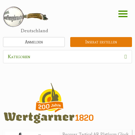
Direkt
zum
Inhalt
Deutschland
Anmelden
Inserat erstellen
Kategorien
Waffen
Munition
Schrotmunition
Büchsenpatronen
Faustfeuerwaffen
Randfeuerwaffen
Wiederladen
Recover Tactical AR Platform Glock