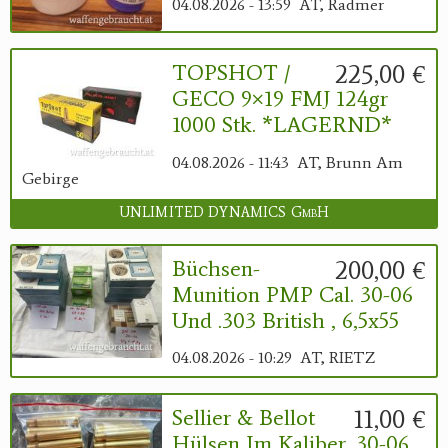
04.08.2026 - 13:59
AT, Radmer
225,00 €
TOPSHOT /
GECO 9×19 FMJ 124gr
1000 Stk. *LAGERND*
04.08.2026 - 11:43
AT, Brunn Am
Gebirge
UNLIMITED DYNAMICS GmbH
200,00 €
Büchsen-
Munition PMP Cal. 30-06
Und .303 British , 6,5x55
04.08.2026 - 10:29
AT, RIETZ
11,00 €
Sellier & Bellot
Hülsen Im Kaliber .30-06