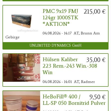
215,00 €
PMC 9x19 FMJ
124gr 1000STK
*AKTION*
04.08.2026 - 14:17
AT, Brunn Am
Gebirge
UNLIMITED DYNAMICS GmbH
35,00 €
Hülsen Kaliber
223 Rem.-243 Win.-308
Win
04.08.2026 - 14:01
AT, Radmer
9,50 €
HeBoFill® 400 /
LL-SP 050 Bornitrid Pulver