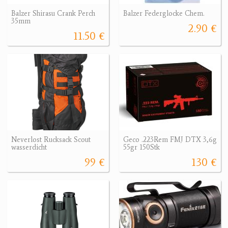
Balzer Shirasu Crank Perch
Balzer Federglocke Chem.
35mm
2.90 €
11.50 €
Neverlost Rucksack Scout
Geco .223Rem FMJ DTX 3,6g
wasserdicht
55gr 150Stk
99 €
130 €