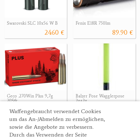
Swarovski SLC 10x56 W B
Fenix E18R 750lm
2460 €
89.90 €
Geco .270Win Plus 9,7g
Balzer Pose Wagglerpose
20Stk
2g+2g
67.90 €
5 €
Waffengebraucht verwendet Cookies
um das An-/Abmelden zu ermöglichen,
sowie die Angebote zu verbessern.
Durch das Verwenden der Seite
Wertgarner 1820
Suche