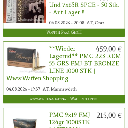
Und 7x65R SPCE - 50 Stk.
- Auf Lager !!
04.08.2026 - 20:08
AT, Graz
Waffen Paar GmbH
459,00 €
**Wieder
Lagernd** PMC 223 REM
55 GRS FMJ-BT BRONZE
LINE 1000 STK |
Www.waffen.shopping
04.08.2026 - 19:37
AT, Mannswörth
www.waffen.shopping | Waffen.shopping
215,00 €
PMC 9x19 FMJ
124gr 1000STK