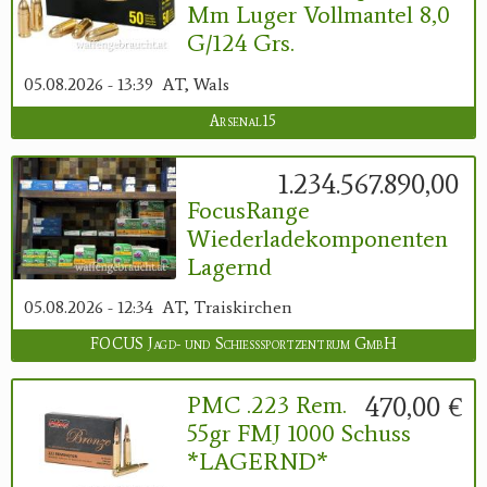
Mm Luger Vollmantel 8,0
G/124 Grs.
05.08.2026 - 13:39
AT, Wals
Arsenal15
1.234.567.890,00 €
FocusRange
Wiederladekomponenten
Lagernd
05.08.2026 - 12:34
AT, Traiskirchen
FOCUS Jagd- und Schießsportzentrum GmbH
470,00 €
PMC .223 Rem.
55gr FMJ 1000 Schuss
*LAGERND*