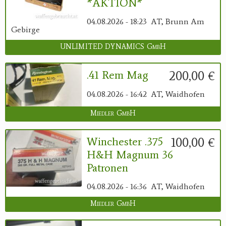
*AKTION*
04.08.2026 - 18:23
AT, Brunn Am
Gebirge
UNLIMITED DYNAMICS GmbH
200,00 €
.41 Rem Mag
04.08.2026 - 16:42
AT, Waidhofen
Miedler GmbH
100,00 €
Winchester .375
H&H Magnum 36
Patronen
04.08.2026 - 16:36
AT, Waidhofen
Miedler GmbH