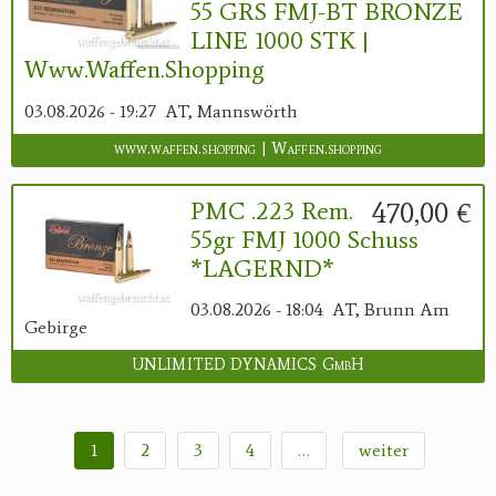
55 GRS FMJ-BT BRONZE
LINE 1000 STK |
Www.waffen.shopping
03.08.2026 - 19:27
AT, Mannswörth
www.waffen.shopping | Waffen.shopping
470,00 €
PMC .223 Rem.
55gr FMJ 1000 Schuss
*LAGERND*
03.08.2026 - 18:04
AT, Brunn Am
Gebirge
UNLIMITED DYNAMICS GmbH
1
2
3
4
…
weiter