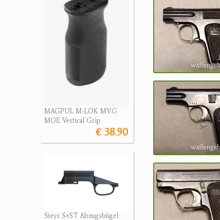
MAGPUL M-LOK MVG
MOE Vertical Grip
€ 38.90
Steyr S+ST Abzugsbügel