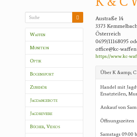
K & C 
Austraße 14
3373 Kemmelbac
Österreich
Waffen
0699/11168095 od
Munition
office@kc-waffe
https://www.kc-wa
Optik
Über K &amp; C
Bogensport
Zubehör
Handel mit Jagd
Ersatzteilen, Mu
Jagdangebote
Ankauf von Samm
Jagdreviere
Öffnungszeiten
Bücher, Videos
Samstags 09:00 b