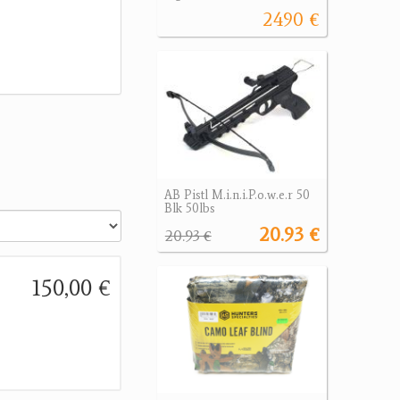
2490 €
AB Pistl M.i.n.i.P.o.w.e.r 50
Blk 50lbs
20.93 €
20.93 €
150,00 €