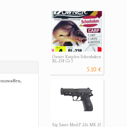
Owner Karpfen Schonhaken
RL-238 Gr.3
5.10 €
nnzwaffen,
Sig Sauer Mod.P 226 MK 25