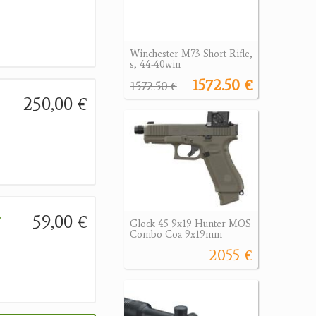
Winchester M73 Short Rifle,
s, 44-40win
1572.50 €
1572.50 €
250,00 €
.
59,00 €
Glock 45 9x19 Hunter MOS
Combo Coa 9x19mm
2055 €