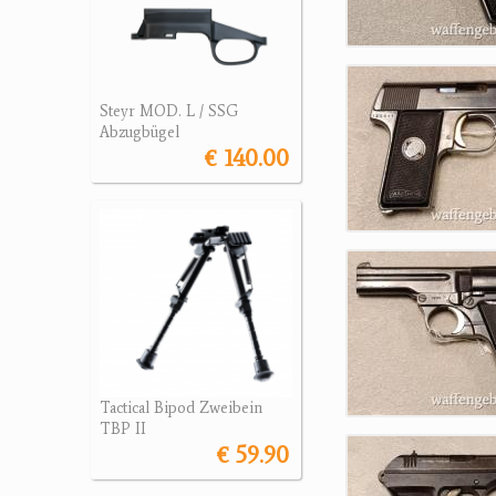
Steyr MOD. L / SSG
Abzugbügel
€ 140.00
Tactical Bipod Zweibein
TBP II
€ 59.90