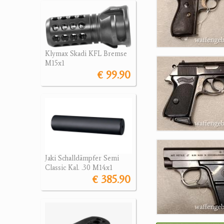
Klymax Skadi KFL Bremse
M15x1
€ 99.90
Jaki Schalldämpfer Semi
Classic Kal. .30 M14x1
€ 385.90