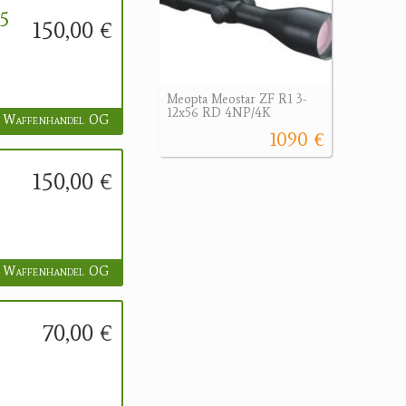
35
150,00 €
Meopta Meostar ZF R1 3-
12x56 RD 4NP/4K
 Waffenhandel OG
1090 €
150,00 €
 Waffenhandel OG
70,00 €