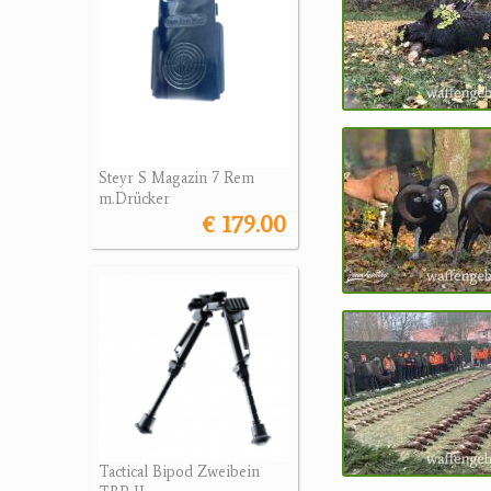
Steyr S Magazin 7 Rem
m.Drücker
€ 179.00
Tactical Bipod Zweibein