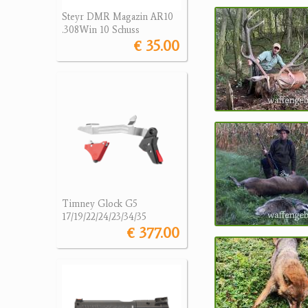
Steyr DMR Magazin AR10
.308Win 10 Schuss
€ 35.00
Timney Glock G5
17/19/22/24/23/34/35
€ 377.00