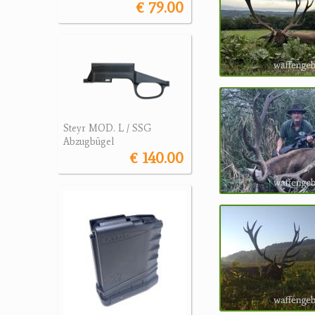
€ 79.00
Steyr MOD. L / SSG
Abzugbügel
€ 140.00