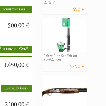
.22/18,5"
690 €
Eurohunting GmbH
500,00 €
Eurohunting GmbH
Balzer Rute Set Shirazu
Pike/Zander
1.450,00 €
47.90 €
Landbauer Gmbh
2.100,00 €