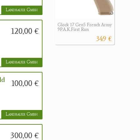
Landbauer Gmbh
Glock 17 Gen5 French Army
120,00 €
9P.A.K.First Run
349 €
Landbauer Gmbh
ld
100,00 €
Landbauer Gmbh
300,00 €