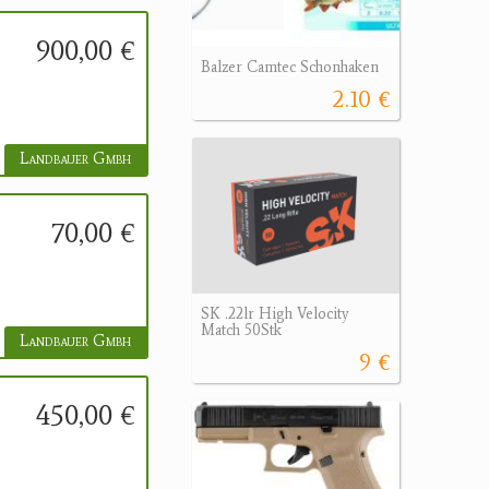
900,00 €
Balzer Camtec Schonhaken
2.10 €
Landbauer Gmbh
70,00 €
SK .22lr High Velocity
Match 50Stk
Landbauer Gmbh
9 €
450,00 €