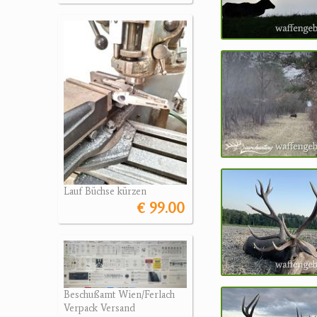
Lauf Büchse kürzen
€ 99.00
Beschußamt Wien/Ferlach
Verpack Versand