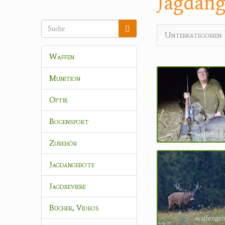
Jagdang
Unterkategorien
Waffen
Munition
Optik
Bogensport
Zubehör
Jagdangebote
Jagdreviere
Bücher, Videos