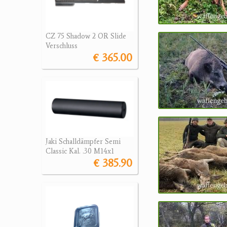
CZ 75 Shadow 2 OR Slide
Verschluss
€ 365.00
Jaki Schalldämpfer Semi
Classic Kal. .30 M14x1
€ 385.90