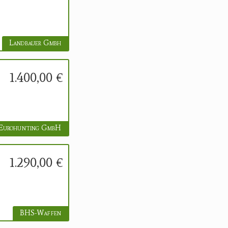
Landbauer Gmbh
1.400,00 €
Eurohunting GmbH
1.290,00 €
BHS-Waffen