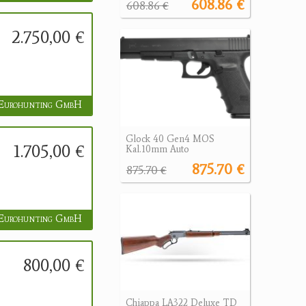
608.86 €
608.86 €
2.750,00 €
Eurohunting GmbH
Glock 40 Gen4 MOS
1.705,00 €
Kal.10mm Auto
875.70 €
875.70 €
Eurohunting GmbH
800,00 €
Chiappa LA322 Deluxe TD