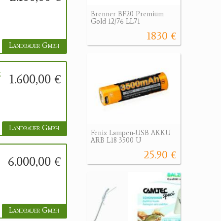
Brenner BF20 Premium
Gold 12/76 LL71
1830 €
Landbauer Gmbh
z
1.600,00 €
Landbauer Gmbh
Fenix Lampen-USB AKKU
ARB L18 3500 U
25.90 €
6.000,00 €
Landbauer Gmbh