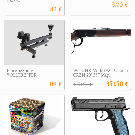
100Stk.
3.70 €
83 €
Einschießhilfe
Win.UHR Mod.1892 LG Loop
VOLLTREFFER
CRBN 20" 357 Mag.
109 €
1351.50 €
1351.50 €