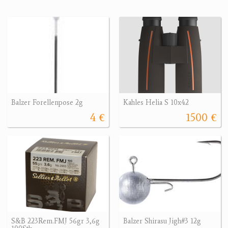
Balzer Forellenpose 2g
Kahles Helia S 10x42
4 €
1500 €
S&B 223Rem.FMJ 56gr 3,6g
Balzer Shirasu Jigh#3 12g