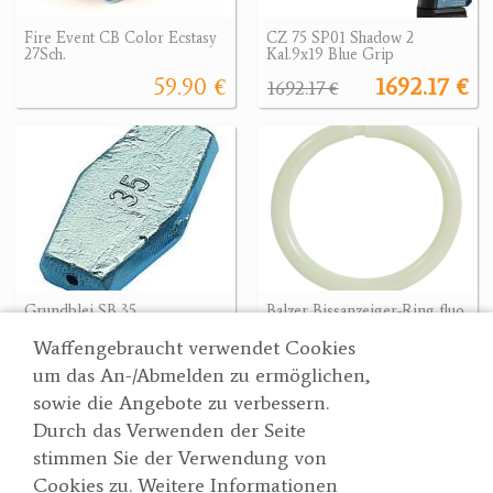
Fire Event CB Color Ecstasy
CZ 75 SP01 Shadow 2
27Sch.
Kal.9x19 Blue Grip
59.90 €
1692.17 €
1692.17 €
Grundblei SB 35
Balzer Bissanzeiger-Ring fluo
3.50 €
1.20 €
Waffengebraucht verwendet Cookies
um das An-/Abmelden zu ermöglichen,
sowie die Angebote zu verbessern.
Durch das Verwenden der Seite
Wertgarner 1820
Suche
stimmen Sie der Verwendung von
Jagd & SporthandelsgmbH
Partner
Cookies zu. Weitere Informationen