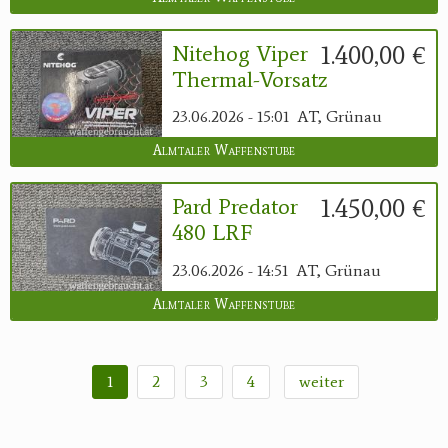
1.400,00 €
Nitehog Viper
Thermal-Vorsatz
23.06.2026 - 15:01
AT, Grünau
Almtaler Waffenstube
1.450,00 €
Pard Predator
480 LRF
23.06.2026 - 14:51
AT, Grünau
Almtaler Waffenstube
1
2
3
4
weiter