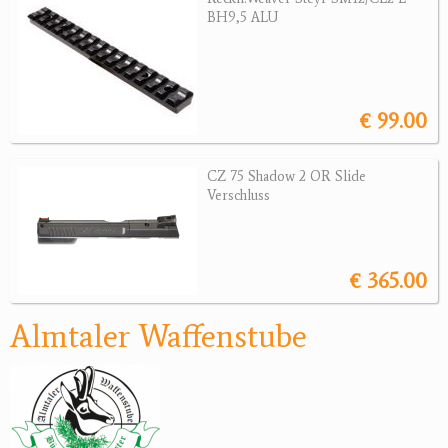
BH9,5 ALU
Jagdreviere
Bücher, Videos
€ 99.00
Antikes
Geschenke
CZ 75 Shadow 2 OR Slide
Verschluss
Reviereinrichtungen
€ 365.00
Almtaler Waffenstube