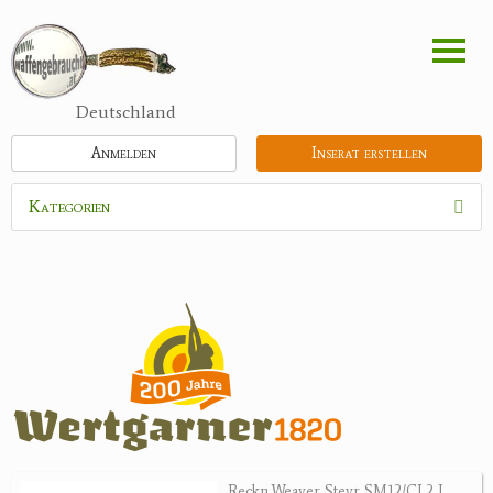
Direkt
zum
Inhalt
Deutschland
Anmelden
Inserat erstellen
Kategorien
Waffen
Munition
Optik
Bogensport
Zubehör
Jagdangebote
Reckn.Weaver Steyr SM12/CL2 L