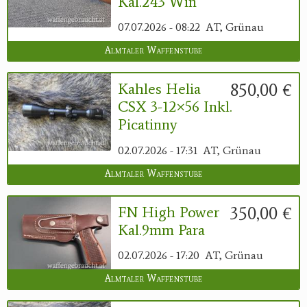
Kal.243 Win
07.07.2026 - 08:22
AT, Grünau
Almtaler Waffenstube
850,00 €
Kahles Helia
CSX 3-12×56 Inkl.
Picatinny
02.07.2026 - 17:31
AT, Grünau
Almtaler Waffenstube
350,00 €
FN High Power
Kal.9mm Para
02.07.2026 - 17:20
AT, Grünau
Almtaler Waffenstube