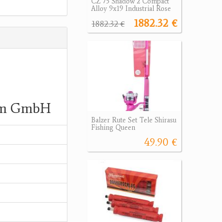
CZ 75 Shadow 2 Compact
Alloy 9x19 Industrial Rose
1882.32 €
1882.32 €
rum GmbH
Balzer Rute Set Tele Shirasu
Fishing Queen
49.90 €