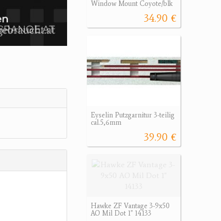
Window Mount Coyote/blk
34.90 €
Eyselin Putzgarnitur 3-teilig
cal.5,6mm
39.90 €
Hawke ZF Vantage 3-9x50
AO Mil Dot 1" 14133