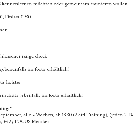
PSC kennenlernen möchten oder gemeinsam trainieren wollen.
00, Einlass 0930
onen
chlossener range check
egebenenfalls im focus erhältlich)
us holster
schutz (ebenfalls im focus erhältlich)
ning:*
September, alle 2 Wochen, ab 18:30 (2 Std Training), (jeden 2. 
son, €49 / FOCUS Member