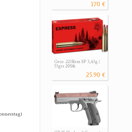
170 €
Geco .223Rem SP 3,43g /
53grs 20Stk
25.90 €
Donnerstag)