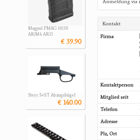
Anmeldung via 
Kontakt
Magpul PMAG 10/30
AR/M4 AR15
Firma
€ 39.90
Kontaktperson
Steyr S+ST Abzugsbügel
Mitglied seit
€ 140.00
Telefon
Adresse
Plz, Ort