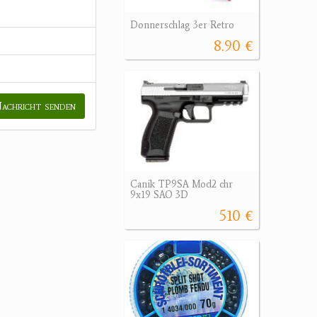
Donnerschlag 3er Retro
8.90 €
achricht senden
Canik TP9SA Mod2 chr
9x19 SAO 3D
510 €