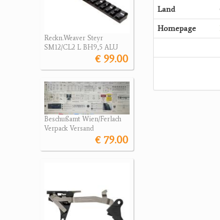
Land
Homepage
Reckn.Weaver Steyr
SM12/CL2 L BH9,5 ALU
€ 99.00
Beschußamt Wien/Ferlach
Verpack Versand
€ 79.00