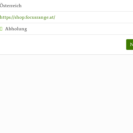
Österreich
https://shop.focusrange.at/
Abholung
N