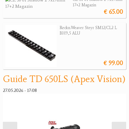
17+2 Magazin
Wärmebildgeräte
€ 65.00
Sonstiges
Bogensport
Reckn.Weaver Steyr SM12/CL2 L
BH9,5 ALU
Zubehör
Jagdangebote
€ 99.00
Jagdreviere
Bücher, Videos
Guide TD 650LS (Apex Vision)
Antikes
27.05.2026 - 17:08
Geschenke
Reviereinrichtungen