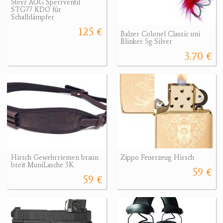
Steyr AUG Sperrventil
STG77 KDO für
Schalldämpfer
125 €
Balzer Colonel Classic uni
Blinker 5g Silver
3.70 €
Hirsch Gewehrriemen braun
Zippo Feuerzeug Hirsch
breit MuniLasche 3K.
59 €
59 €