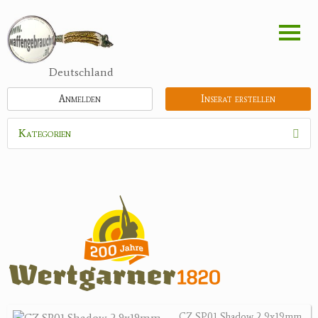
Direkt
zum
Inhalt
Deutschland
Anmelden
Inserat erstellen
Kategorien
Waffen
Munition
Optik
Feldstecher
Zielfernrohre
Spektive
Nachtsichtgeräte
CZ SP01 Shadow 2 9x19mm