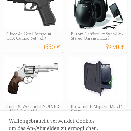
Glock 48 Gen5 Aimpoint
Bilsom Gehöschutz Sync-TM-
COA Combo Set 9x19
Stereo-Ohrenschützer
1550 €
59.90 €
Smith & Wesson REVOLVER
Browning E-Magazin Maral 9
627 PC CAL. 357
Schuß
2875 €
175 €
Waffengebraucht verwendet Cookies
um das An-/Abmelden zu ermöglichen,