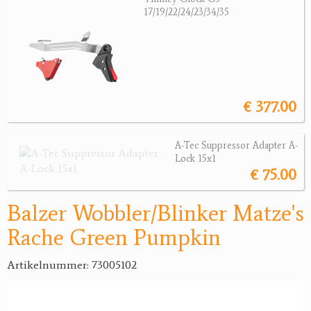
17/19/22/24/23/34/35
Jagdreviere
Bücher, Videos
Antikes
€ 377.00
Geschenke
A-Tec Suppressor Adapter A-
Reviereinrichtungen
Lock 15x1
€ 75.00
Balzer Wobbler/Blinker Matze's
Rache Green Pumpkin
Artikelnummer: 73005102