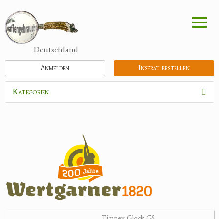
Direkt
zum
Inhalt
Deutschland
Anmelden
Inserat erstellen
Kategorien
Waffen
Munition
Optik
Bogensport
Zubehör
Jagdangebote
Timney Glock G5