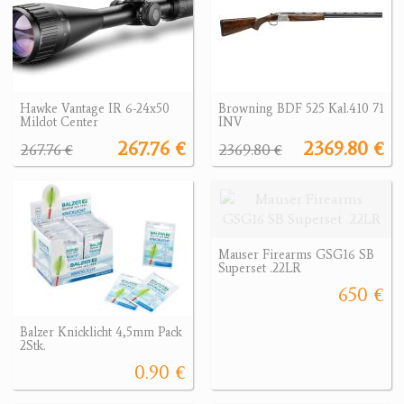
Hawke Vantage IR 6-24x50
Browning BDF 525 Kal.410 71
Mildot Center
INV
267.76 €
2369.80 €
267.76 €
2369.80 €
Mauser Firearms GSG16 SB
Superset .22LR
650 €
Balzer Knicklicht 4,5mm Pack
2Stk.
0.90 €