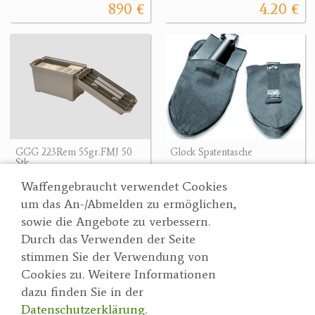
890 €
4.20 €
GGG 223Rem 55gr.FMJ 50
Glock Spatentasche
Stk
12.90 €
34.90 €
Waffengebraucht verwendet Cookies
um das An-/Abmelden zu ermöglichen,
sowie die Angebote zu verbessern.
Durch das Verwenden der Seite
Wertgarner 1820
Suche
stimmen Sie der Verwendung von
Jagd & SporthandelsgmbH
Partner
Cookies zu. Weitere Informationen
AGBs
Dr. Karl-Renner-Straße 48
dazu finden Sie in der
Datenschutzerklärung
4470 Enns
Datenschutzerklärung
.
herbert@wertgarner.com