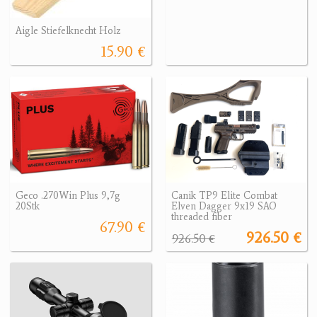
Aigle Stiefelknecht Holz
15.90 €
Geco .270Win Plus 9,7g
Canik TP9 Elite Combat
20Stk
Elven Dagger 9x19 SAO
threaded fiber
67.90 €
926.50 €
926.50 €