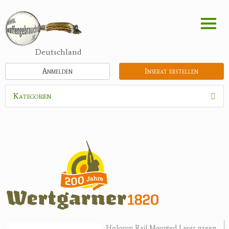
Direkt
zum
Inhalt
Deutschland
Anmelden
Inserat erstellen
Kategorien
Waffen
Munition
Optik
Bogensport
Zubehör
Jagdangebote
Holosun Rail Mounted Laser green