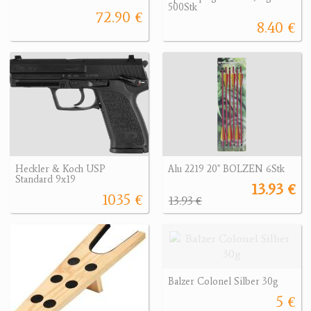
500Stk
72.90 €
8.40 €
Heckler & Koch USP
Alu 2219 20" BOLZEN 6Stk
Standard 9x19
13.93 €
1035 €
13.93 €
Balzer Colonel Silber 30g
5 €