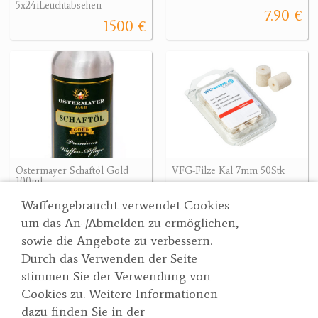
5x24iLeuchtabsehen
7.90 €
1500 €
Ostermayer Schaftöl Gold
VFG-Filze Kal 7mm 50Stk
100ml
11.90 €
21.90 €
Waffengebraucht verwendet Cookies
um das An-/Abmelden zu ermöglichen,
sowie die Angebote zu verbessern.
Durch das Verwenden der Seite
Wertgarner 1820
Suche
stimmen Sie der Verwendung von
Jagd & SporthandelsgmbH
Partner
Cookies zu. Weitere Informationen
AGBs
Dr. Karl-Renner-Straße 48
dazu finden Sie in der
Datenschutzerklärung
4470 Enns