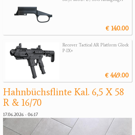
Revolver
Sonstige Waffen
Munition
€ 140.00
Optik
Recover Tactical AR Platform Glock
P-IX+
Bogensport
Zubehör
€ 449.00
Jagdangebote
Hahnbüchsflinte Kal. 6,5 X 58
Jagdreviere
R & 16/70
Bücher, Videos
17.06.2026 - 06:17
Antikes
Geschenke