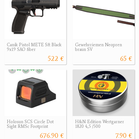
Canik Pistol METE Sft Black
Gewehrriemen Neopren
9x19 SAO fiber
braun SV
522 €
65 €
Holosun SCS Circle Dot
H&N Edition Wertgarner
Sight RMSc Footprint
1820 4,5 /500
676.90 €
7.90 €