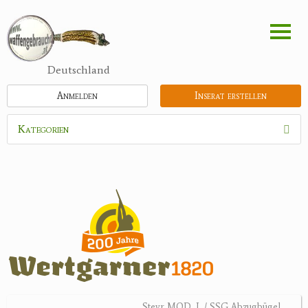
Direkt
zum
Inhalt
Deutschland
Anmelden
Inserat erstellen
Kategorien
Waffen
Flinten
Kipplaufgewehre
Kleinkalibergewehre
Repetiererbüchse
Luftdruckwaffen
Militaria
Pistolen
Steyr MOD. L / SSG Abzugbügel