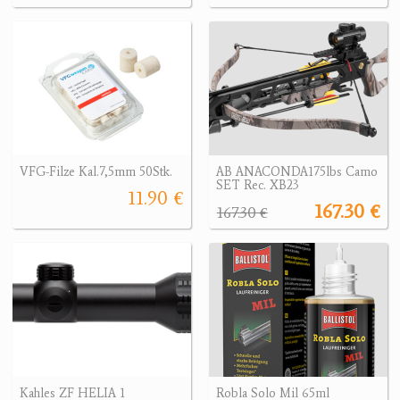
VFG-Filze Kal.7,5mm 50Stk.
AB ANACONDA175lbs Camo
SET Rec. XB23
11.90 €
167.30 €
167.30 €
Kahles ZF HELIA 1
Robla Solo Mil 65ml