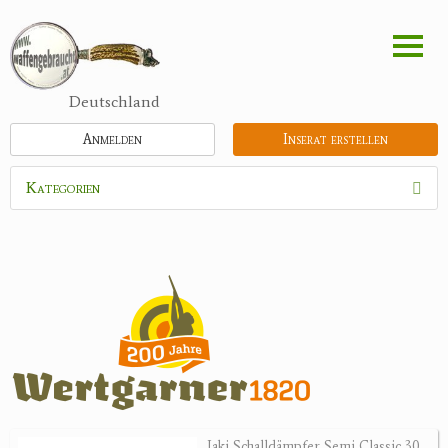
Direkt
zum
Inhalt
Deutschland
Anmelden
Inserat erstellen
Kategorien
Waffen
Munition
Optik
Bogensport
Zubehör
Jagdangebote
Jaki Schalldämpfer Semi Classic 30