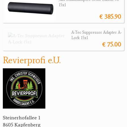
15x1
Jagdreviere
€ 385.90
Bücher, Videos
A-Tec Suppressor Adapter A-
Antikes
Lock 15x1
€ 75.00
Geschenke
Revierprofi e.U.
Reviereinrichtungen
Steinerhofallee 1
8605 Kapfenberg