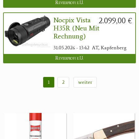
Revierprofi e.U.
2.099,00 €
Nocpix Vista
H35R (neu Mit
Rechnung)
31.05.2026 - 13:42
AT, Kapfenberg
Revierprofi e.U.
1
2
weiter