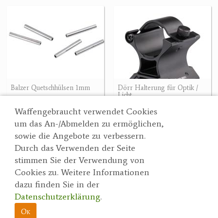
Balzer Quetschhülsen 1mm
Dörr Halterung für Optik /
Licht
2.10 €
59.90 €
Waffengebraucht verwendet Cookies
um das An-/Abmelden zu ermöglichen,
sowie die Angebote zu verbessern.
Durch das Verwenden der Seite
Wertgarner 1820
Suche
stimmen Sie der Verwendung von
Jagd & SporthandelsgmbH
Partner
Cookies zu. Weitere Informationen
AGBs
Dr. Karl-Renner-Straße 48
dazu finden Sie in der
Datenschutzerklärung
4470 Enns
Datenschutzerklärung
.
herbert@wertgarner.com
Impressum
https://www.wertgarner1820.at
Ok