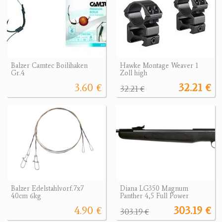
Balzer Camtec Boilihaken
Hawke Montage Weaver 1
Gr.4
Zoll high
3.60 €
32.21 €
32.21 €
Balzer Edelstahlvorf.7x7
Diana LG350 Magnum
40cm 6kg
Panther 4,5 Full Power
4.90 €
303.19 €
303.19 €